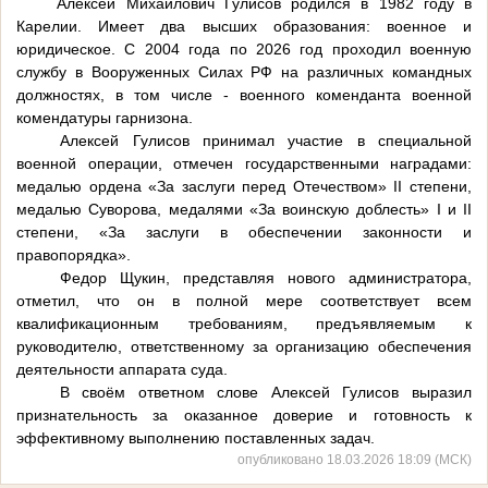
Алексей Михайлович Гулисов родился в 1982 году в
Карелии. Имеет два высших образования: военное и
юридическое. С 2004 года по 2026 год проходил военную
службу в Вооруженных Силах РФ на различных командных
должностях, в том числе - военного коменданта военной
комендатуры гарнизона.
Алексей Гулисов принимал участие в специальной
военной операции, отмечен государственными наградами:
медалью ордена «За заслуги перед Отечеством» II степени,
медалью Суворова, медалями «За воинскую доблесть» I и II
степени, «За заслуги в обеспечении законности и
правопорядка».
Федор Щукин, представляя нового администратора,
отметил, что он в полной мере соответствует всем
квалификационным требованиям, предъявляемым к
руководителю, ответственному за организацию обеспечения
деятельности аппарата суда.
В своём ответном слове Алексей Гулисов выразил
признательность за оказанное доверие и готовность к
эффективному выполнению поставленных задач.
опубликовано 18.03.2026 18:09 (МСК)