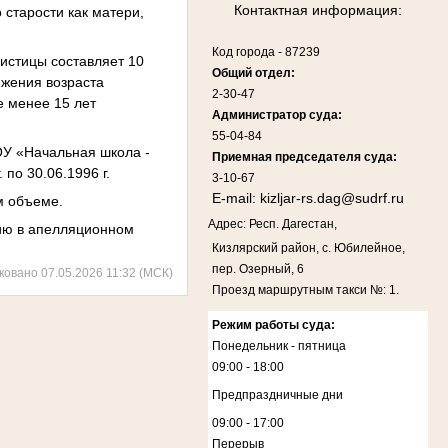
Контактная информация:
 старости как матери,
Код города
-
87239
 истицы составляет 10
Общий отдел:
ижения возраста
2-30-47
е менее 15 лет
Администратор суда:
55-04-84
ОУ «Начальная школа -
Приемная председателя суда:
. по 30.06.1996 г.
3-10-67
E-mail:
kizljar-rs.dag@sudrf.ru
м объеме.
Адрес: Респ. Дагестан,
цию в апелляционном
Кизлярский район, с. Юбилейное,
пер. Озерный, 6
ковано 07.05.2026 11:32 (МСК)
Проезд маршрутным такси №: 1.
Режим работы суда:
Понедельник - пятница
09:00 - 18:00
Предпраздничные дни
09:00 - 17:00
Перерыв