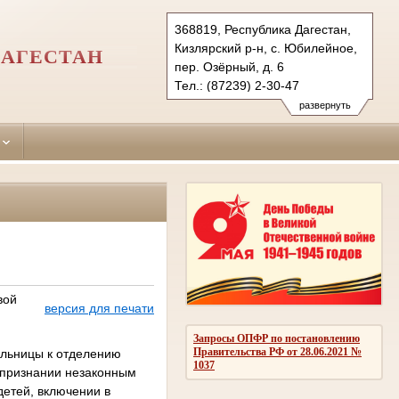
368819, Республика Дагестан,
Кизлярский р-н, с. Юбилейное,
ДАГЕСТАН
пер. Озёрный, д. 6
Тел.: (87239) 2-30-47
kizljar-rs.dag@sudrf.ru
развернуть
вой
версия для печати
Запросы ОПФР по постановлению
Правительства РФ от 28.06.2021 №
ельницы к отделению
1037
о признании незаконным
детей, включении в