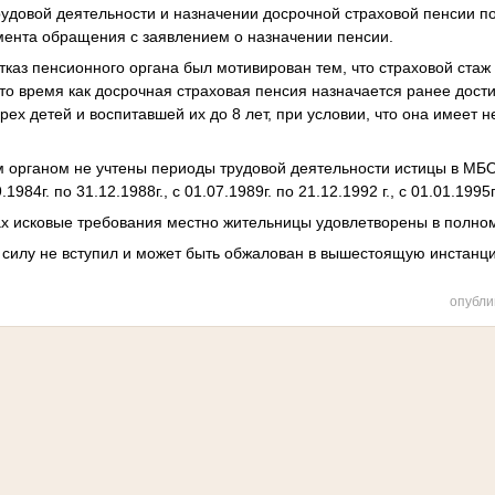
рудовой деятельности и назначении досрочной страховой пенсии по
мента обращения с заявлением о назначении пенсии.
тказ пенсионного органа был мотивирован тем, что страховой стаж
в то время как досрочная страховая пенсия назначается ранее дост
ех детей и воспитавшей их до 8 лет, при условии, что она имеет н
м органом не учтены периоды трудовой деятельности истицы в МБ
984г. по 31.12.1988г., с 01.07.1989г. по 21.12.1992 г., с 01.01.1995г
ах исковые требования местно жительницы удовлетворены в полно
ю силу не вступил и может быть обжалован в вышестоящую инстан
опубли