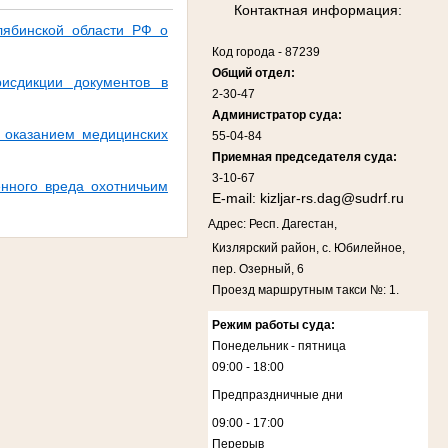
Контактная информация:
лябинской области РФ о
Код города
-
87239
Общий отдел:
сдикции документов в
2-30-47
Администратор суда:
с оказанием медицинских
55-04-84
Приемная председателя суда:
3-10-67
нного вреда охотничьим
E-mail:
kizljar-rs.dag@sudrf.ru
Адрес: Респ. Дагестан,
Кизлярский район, с. Юбилейное,
пер. Озерный, 6
Проезд маршрутным такси №: 1.
Режим работы суда:
Понедельник - пятница
09:00 - 18:00
Предпраздничные дни
09:00 - 17:00
Перерыв