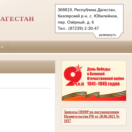
368819, Республика Дагестан,
Кизлярский р-н, с. Юбилейное,
ДАГЕСТАН
пер. Озёрный, д. 6
Тел.: (87239) 2-30-47
kizljar-rs.dag@sudrf.ru
развернуть
Запросы ОПФР по постановлению
Правительства РФ от 28.06.2021 №
1037