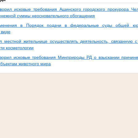
ворил исковые требования Ашинского городского прокурора Че
енежной суммы неосновательного обогащения
менения в Порядок подачи в федеральные суды общей юри
 виде
л местной жительнице осуществлять деятельность, связанную 
сти косметологии
ворил исковые требования Минприроды РД о взыскании причине
объектам животного мира