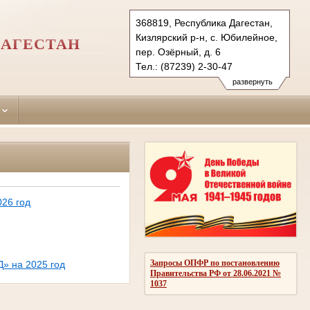
368819, Республика Дагестан,
Кизлярский р-н, с. Юбилейное,
ДАГЕСТАН
пер. Озёрный, д. 6
Тел.: (87239) 2-30-47
kizljar-rs.dag@sudrf.ru
развернуть
26 год
Запросы ОПФР по постановлению
» на 2025 год
Правительства РФ от 28.06.2021 №
1037